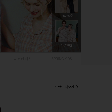
74,800
뷰티
뷰티
문구/생활잡화
문구/생활잡화
해외명품
해외명품
취미
취미
395,000
135,360
39,000
59,500
19,900
귀금속
귀금속
푸드
푸드
47,310
396,000
224,100
45,120
97,300
19,900
봄 남성 패션
SPRING KIDS
37,810
브랜드 더보기