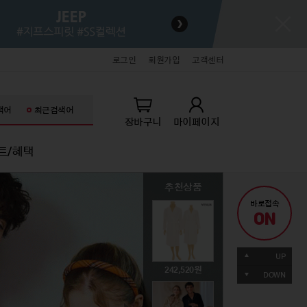
로그인
회원가입
고객센터
색어
최근검색어
장바구니
마이페이지
트/혜택
추천상품
추천상품
추천상품
추천상품
추천상품
추천상품
바로접속
ON
키즈
잡화/명품/뷰티
잡화/명품/뷰티
라이프스타일
라이프스타일
71,060
UP
생아의류
패션슈즈
패션슈즈
홈데코
홈데코
242,520
49,000
89,000
39,000
19,900
DOWN
아의류
핸드백/잡화
핸드백/잡화
주방/욕실
주방/욕실
동의류
기타액세서리
기타액세서리
가전/가구
가전/가구