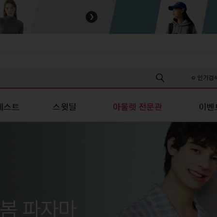
인기검
베스트
스윗딜
이벤
스/진 캐주얼
성패션
유니섹스/진 캐주얼
스포츠/레저
스포츠/레저
언더웨어
언더웨어
키즈
츠
티셔츠
스포츠의류
스포츠의류
여성언더웨어
여성언더웨어
신생아의류
신
남방
셔츠
스포츠슈즈
스포츠슈즈
남성언더웨어
남성언더웨어
유아의류
유
/스커트
원피스/스커트
스포츠가방/잡화
스포츠가방/잡화
커플언더웨어
커플언더웨어
아동의류
아