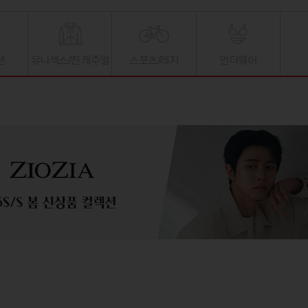
션
유니섹스/진 캐주얼
스포츠/레저
언더웨어