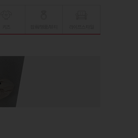
키즈
잡화/명품/뷰티
라이프스타일