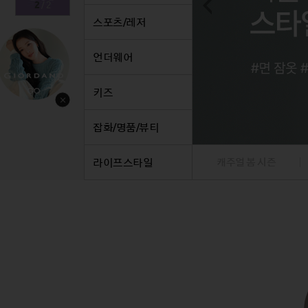
1
/
2
스커트
정장
스커트
팬츠
정장
스포츠/레저
원피스
니트/가디건/베스트
원피스
데님
니트/
니트/가디건
재킷
니트/가디건
니트/
트
언더웨어
재킷
점퍼
재킷
베스트
재킷
점퍼
코트
점퍼
재킷
점퍼
키즈
코트
코트
점퍼
코트
베스트/조끼
베스트/조끼
코트
잡화/명품/뷰티
라이프스타일
캐주얼 봄 시즌