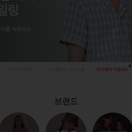
팬츠
아웃도어
아웃도어
내의
내의
팬츠
가디건/베스
데님팬츠
캠핑
캠핑
가디건
니트/가디건
골프의류/용품
골프의류/용품
/조끼
베스트/조끼
재킷
점퍼
코트
여성 S/S BEST
노스페이스 신규 상품
언더웨어 커플세트
브랜드