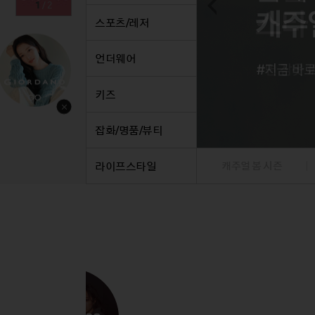
1
/
2
스커트
정장
스커트
팬츠
정장
스포츠/레저
원피스
니트/가디건/베스트
원피스
데님
니트/
니트/가디건
재킷
니트/가디건
니트/
트
언더웨어
재킷
점퍼
재킷
베스트
재킷
점퍼
코트
점퍼
재킷
점퍼
키즈
코트
코트
점퍼
코트
베스트/조끼
베스트/조끼
코트
잡화/명품/뷰티
라이프스타일
캐주얼 봄 시즌