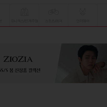
션
유니섹스/진 캐주얼
스포츠/레저
언더웨어