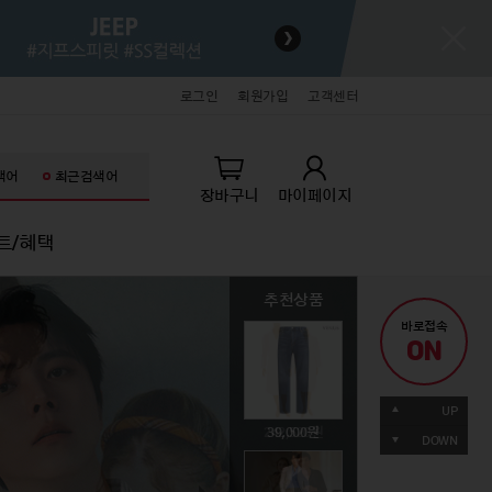
로그인
회원가입
고객센터
색어
최근검색어
장바구니
마이페이지
트/혜택
추천상품
추천상품
추천상품
추천상품
추천상품
추천상품
바로접속
ON
키즈
잡화/명품/뷰티
잡화/명품/뷰티
라이프스타일
라이프스타일
71,060
UP
생아의류
패션슈즈
패션슈즈
홈데코
홈데코
242,520
49,000
89,000
39,000
19,900
DOWN
아의류
핸드백/잡화
핸드백/잡화
주방/욕실
주방/욕실
동의류
기타액세서리
기타액세서리
가전/가구
가전/가구