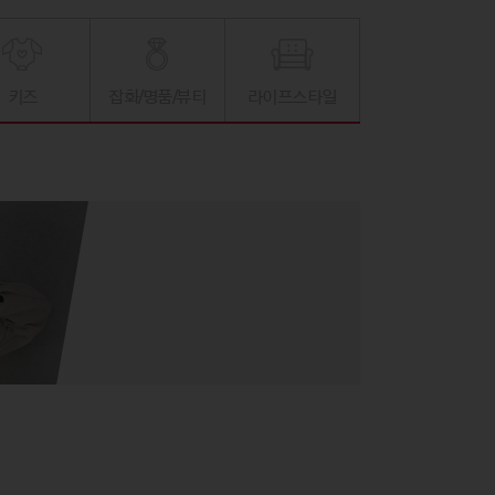
키즈
잡화/명품/뷰티
라이프스타일