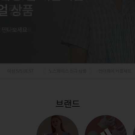
팬츠
아웃도어
아웃도어
내의
내의
팬츠
가디건/베스
데님팬츠
캠핑
캠핑
가디건
니트/가디건
골프의류/용품
골프의류/용품
/조끼
베스트/조끼
재킷
점퍼
코트
여성 S/S BEST
노스페이스 신규 상품
언더웨어 커플세트
브랜드