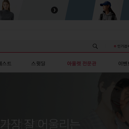
인기검
베스트
스윗딜
이벤
스/진 캐주얼
성패션
유니섹스/진 캐주얼
스포츠/레저
스포츠/레저
언더웨어
언더웨어
키즈
츠
티셔츠
스포츠의류
스포츠의류
여성언더웨어
여성언더웨어
신생아의류
신
남방
셔츠
스포츠슈즈
스포츠슈즈
남성언더웨어
남성언더웨어
유아의류
유
/스커트
원피스/스커트
스포츠가방/잡화
스포츠가방/잡화
커플언더웨어
커플언더웨어
아동의류
아