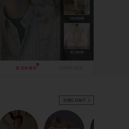
74,800
뷰티
뷰티
문구/생활잡화
문구/생활잡화
해외명품
해외명품
취미
취미
395,000
135,360
39,000
59,500
19,900
귀금속
귀금속
푸드
푸드
47,310
396,000
224,100
45,120
97,300
19,900
봄 남성 패션
SPRING KIDS
37,810
브랜드 더보기