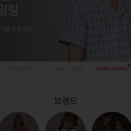
팬츠
아웃도어
아웃도어
내의
내의
팬츠
가디건/베스
데님팬츠
캠핑
캠핑
가디건
니트/가디건
골프의류/용품
골프의류/용품
/조끼
베스트/조끼
재킷
점퍼
코트
여성 S/S BEST
노스페이스 신규 상품
언더웨어 커플세트
브랜드