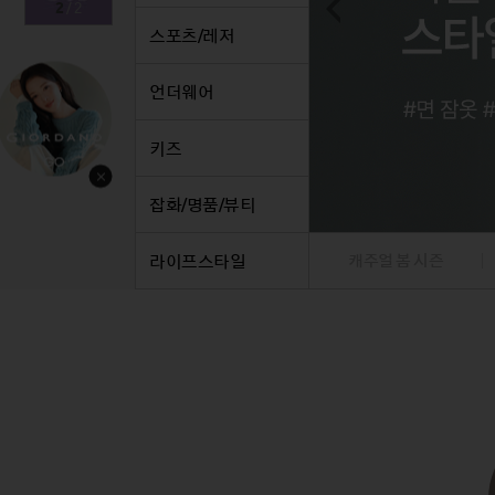
2
/
2
스커트
정장
스커트
팬츠
정장
스포츠/레저
원피스
니트/가디건/베스트
원피스
데님
니트/
니트/가디건
재킷
니트/가디건
니트/
트
언더웨어
재킷
점퍼
재킷
베스트
재킷
점퍼
코트
점퍼
재킷
점퍼
키즈
코트
코트
점퍼
코트
베스트/조끼
베스트/조끼
코트
잡화/명품/뷰티
라이프스타일
캐주얼 봄 시즌