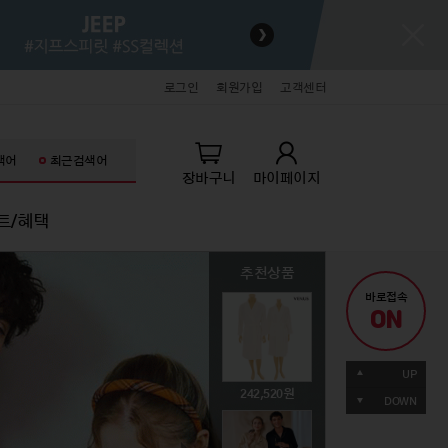
로그인
회원가입
고객센터
색어
최근검색어
장바구니
마이페이지
트/혜택
추천상품
추천상품
추천상품
추천상품
추천상품
추천상품
바로접속
ON
키즈
잡화/명품/뷰티
잡화/명품/뷰티
라이프스타일
라이프스타일
71,060
UP
생아의류
패션슈즈
패션슈즈
홈데코
홈데코
242,520
49,000
89,000
39,000
19,900
DOWN
아의류
핸드백/잡화
핸드백/잡화
주방/욕실
주방/욕실
동의류
기타액세서리
기타액세서리
가전/가구
가전/가구