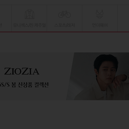
션
유니섹스/진 캐주얼
스포츠/레저
언더웨어