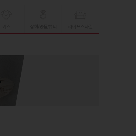
키즈
잡화/명품/뷰티
라이프스타일