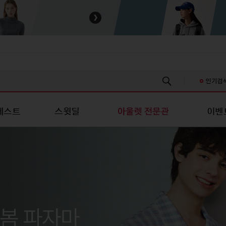
인기검
베스트
스윗딜
이벤
스/진 캐주얼
성패션
유니섹스/진 캐주얼
스포츠/레저
스포츠/레저
언더웨어
언더웨어
키즈
츠
티셔츠
스포츠의류
스포츠의류
여성언더웨어
여성언더웨어
신생아의류
신
남방
셔츠
스포츠슈즈
스포츠슈즈
남성언더웨어
남성언더웨어
유아의류
유
/스커트
원피스/스커트
스포츠가방/잡화
스포츠가방/잡화
커플언더웨어
커플언더웨어
아동의류
아