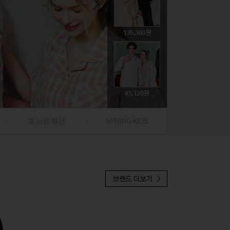
74,800
뷰티
뷰티
문구/생활잡화
문구/생활잡화
해외명품
해외명품
취미
취미
395,000
135,360
39,000
59,500
19,900
귀금속
귀금속
푸드
푸드
47,310
396,000
224,100
45,120
97,300
19,900
봄 남성 패션
SPRING KIDS
37,810
브랜드 더보기