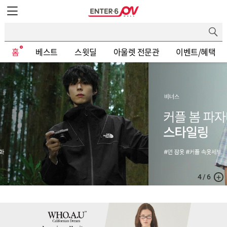
엔터식스몰 - 패션&라이프스타일몰
홈
베스트
스윗딜
아울렛 전문관
이벤트/혜택